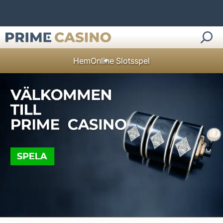
Hem
Online Slotsspel