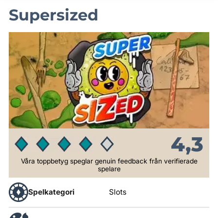
Supersized
4,3
Våra toppbetyg speglar genuin feedback från verifierade
spelare
Spelkategori
Slots