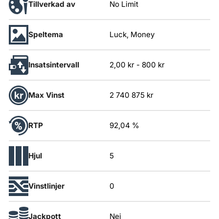
Tillverkad av
No Limit
Speltema
Luck, Money
Insatsintervall
2,00 kr
-
800 kr
Max Vinst
2 740 875 kr
RTP
92,04 %
Hjul
5
Vinstlinjer
0
Jackpott
Nej