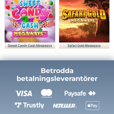
Sweet Candy Cash Megaways
Safari Gold Megaways
Betrodda
betalningsleverantörer