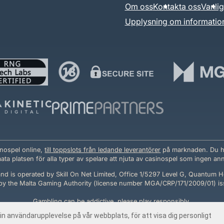
Om oss
Kontakta oss
Vanli
Upplysning om informatio
inospel online,
till toppslots från ledande leverantörer
på marknaden. Du hit
mata platsen för alla typer av spelare att njuta av casinospel som ingen an