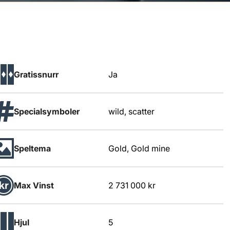
Gratissnurr
Ja
Specialsymboler
wild, scatter
Speltema
Gold, Gold mine
Max Vinst
2 731 000 kr
Hjul
5