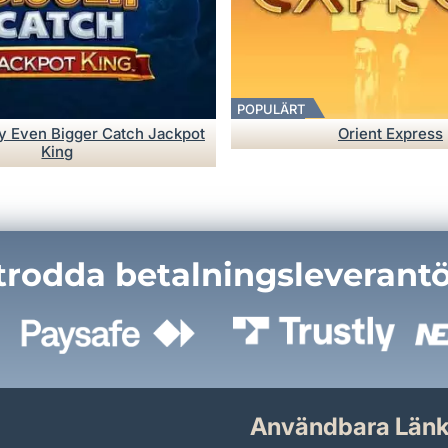
POPULÄRT
zy Even Bigger Catch Jackpot
Orient Express
King
trodda betalningsleverantö
Användbara Länk