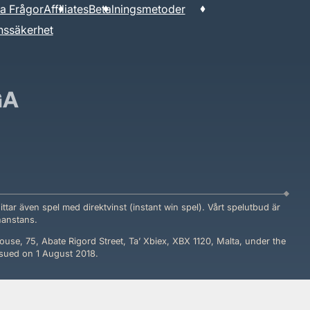
ga Frågor
Affiliates
Betalningsmetoder
nssäkerhet
tar även spel med direktvinst (instant win spel). Vårt spelutbud är
nanstans.