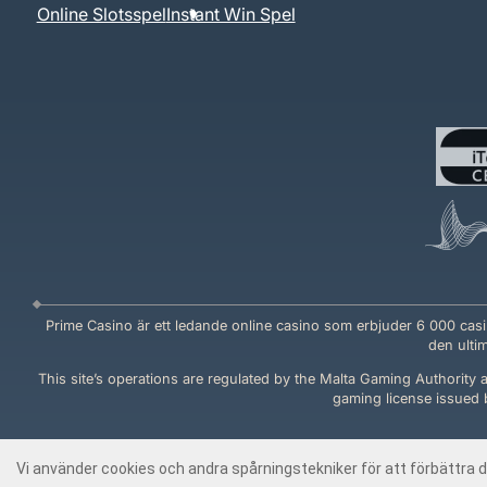
Online Slotsspel
Instant Win Spel
Prime Casino är ett ledande online casino som erbjuder 6 000 cas
den ulti