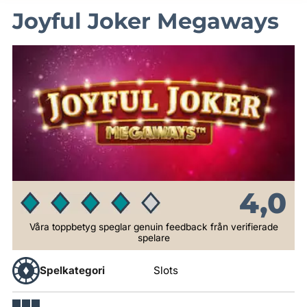
Joyful Joker Megaways
4,0
Våra toppbetyg speglar genuin feedback från verifierade
spelare
Spelkategori
Slots