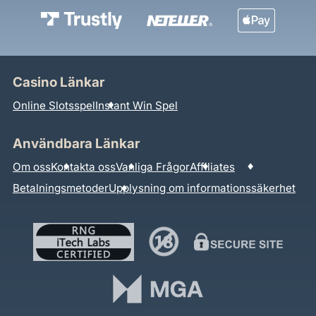
Casino Länkar
Online Slotsspel
Instant Win Spel
Användbara Länkar
Om oss
Kontakta oss
Vanliga Frågor
Affiliates
Betalningsmetoder
Upplysning om informationssäkerhet