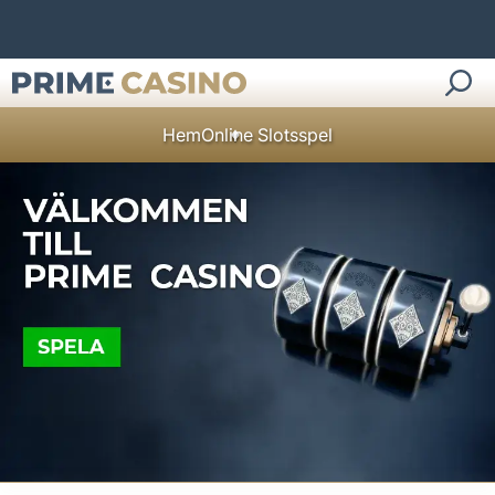
Hem
Online Slotsspel