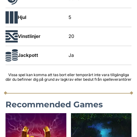
Hjul
5
Vinstlinjer
20
Jackpott
Ja
Vissa spel kan komma att tas bort eller temporärt inte vara tillgängliga
där du befinner dig på grund av lagkrav eller beslut från spelleverantörer
Recommended Games