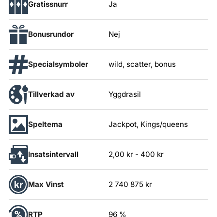
Gratissnurr
Ja
Bonusrundor
Nej
Specialsymboler
wild, scatter, bonus
Tillverkad av
Yggdrasil
Speltema
Jackpot, Kings/queens
Insatsintervall
2,00 kr
-
400 kr
Max Vinst
2 740 875 kr
RTP
96 %