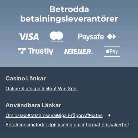
Betrodda
betalningsleverantörer
Casino Länkar
Online Slotsspel
Instant Win Spel
Användbara Länkar
Om oss
Kontakta oss
Vanliga Frågor
Affiliates
Betalningsmetoder
Upplysning om informationssäkerhet