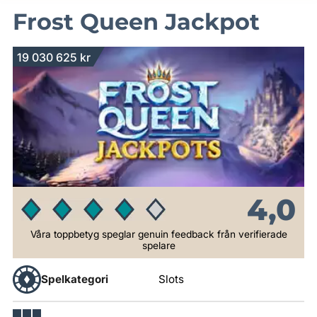
Frost Queen Jackpot
19 030 625 kr
4,0
Våra toppbetyg speglar genuin feedback från verifierade
spelare
Spelkategori
Slots