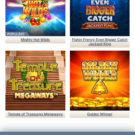
POPULÄRT
Mighty Hot Wilds
Fishin Frenzy Even Bigger Catch
Jackpot King
Temple of Treasures Megaways
Golden Winner