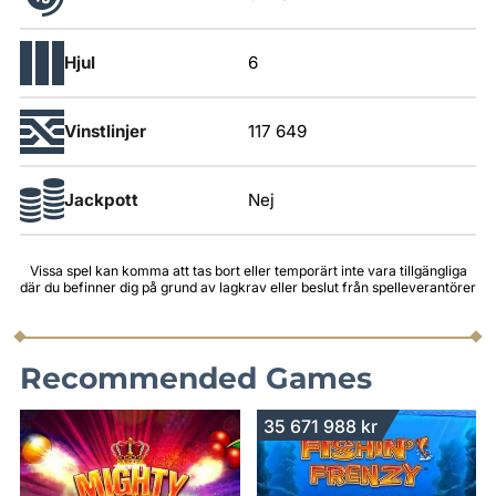
Hjul
6
Vinstlinjer
117 649
Jackpott
Nej
Vissa spel kan komma att tas bort eller temporärt inte vara tillgängliga
där du befinner dig på grund av lagkrav eller beslut från spelleverantörer
Recommended Games
35 671 988 kr