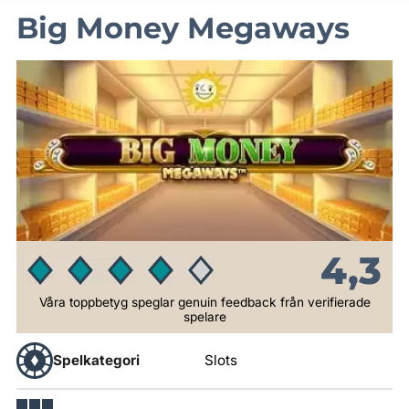
Big Money Megaways
4,3
Våra toppbetyg speglar genuin feedback från verifierade
spelare
Spelkategori
Slots